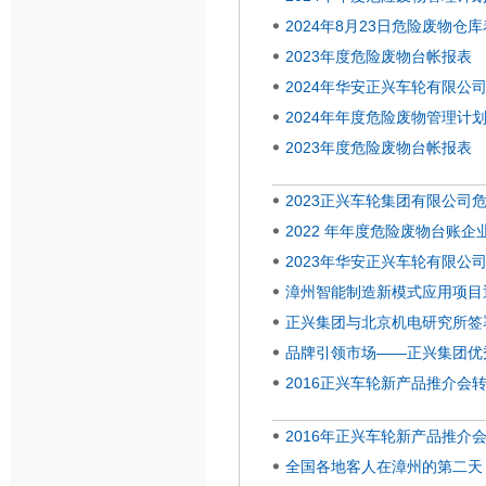
2024年8月23日危险废物
2023年度危险废物台帐报表
2024年华安正兴车轮有限公
2024年年度危险废物管理计
2023年度危险废物台帐报表
2023正兴车轮集团有限公司
2022 年年度危险废物台账企
2023年华安正兴车轮有限公
漳州智能制造新模式应用项目
正兴集团与北京机电研究所签
品牌引领市场——正兴集团优
2016正兴车轮新产品推介会
2016年正兴车轮新产品推介
全国各地客人在漳州的第二天