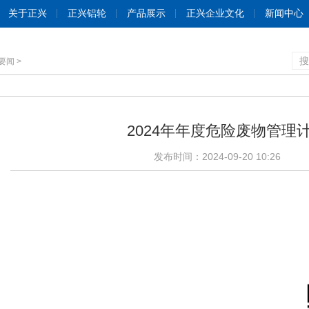
关于正兴
正兴铝轮
产品展示
正兴企业文化
新闻中心
搜
要闻
>
2024年年度危险废物管理
发布时间：2024-09-20 10:26