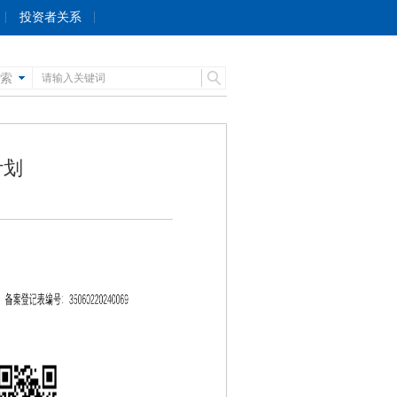
投资者关系
索
计划