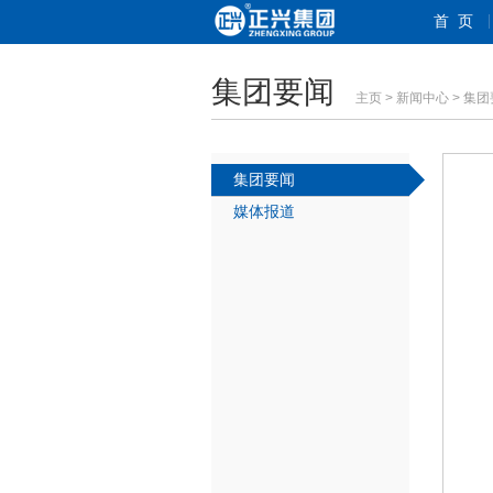
首 页
集团要闻
主页
>
新闻中心
>
集团
集团要闻
媒体报道