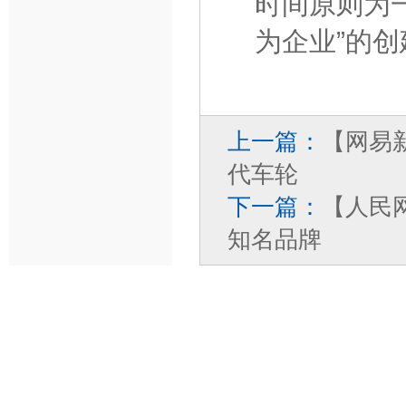
时间原则为
为企业”的
上一篇：
【网易
代车轮
下一篇：
【人民
知名品牌