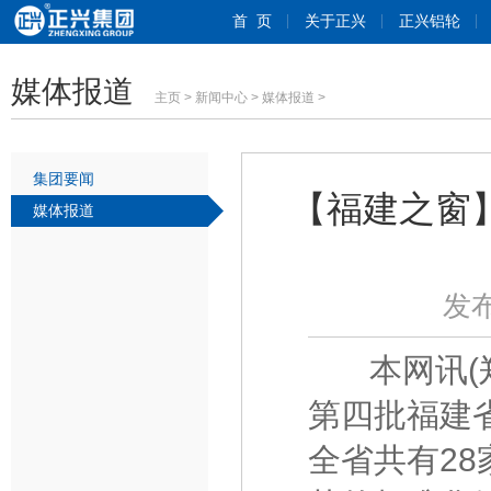
首 页
关于正兴
正兴铝轮
媒体报道
主页
>
新闻中心
>
媒体报道
>
集团要闻
【福建之窗
媒体报道
发布
本网讯(郑
第四批福建
全省共有2