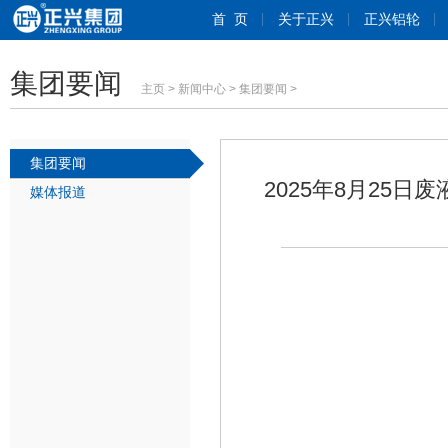
首 页
关于正兴
正兴铝轮
集团要闻
主页
>
新闻中心
>
集团要闻
>
集团要闻
2025年8月25
媒体报道