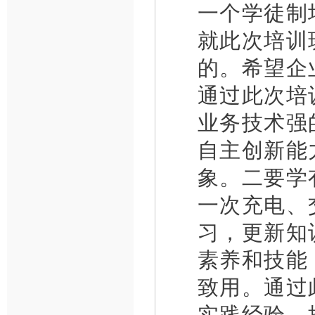
一个学徒制
就此次培训
的。希望企
通过此次培
业务技术强
自主创新能
象。二要学
一次充电、
习，更新知
素养和技能
致用。通过
实践经验，