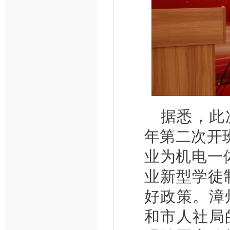
据悉，此
年第二次开
业为机电一
业新型学徒
好政策。漳
和市人社局