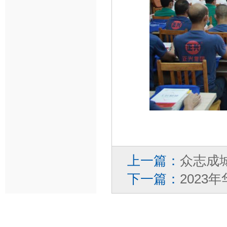
上一篇：
众志成
下一篇：
202