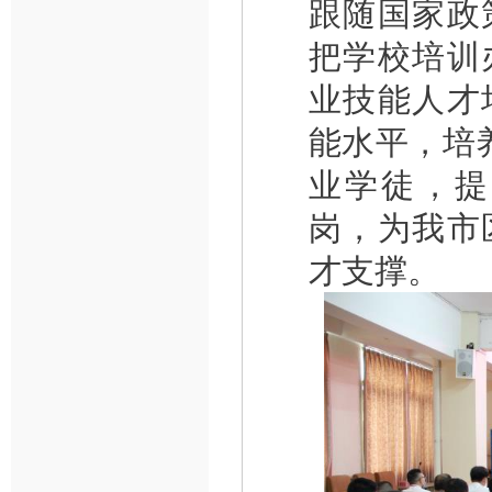
跟随国家政
把学校培训
业技能人才
能水平，培
业学徒，提
岗，为我市
才支撑。