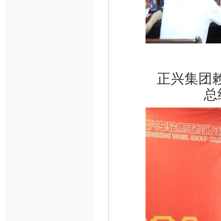
正兴集团
总