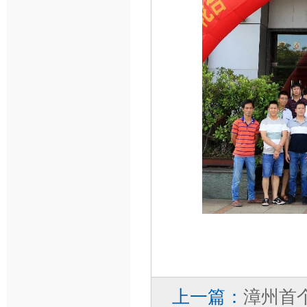
上一篇：
漳州首