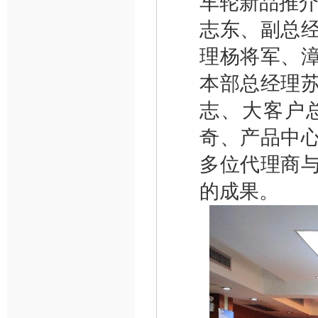
车轮新品推介
志东、副总
理杨将军、
本部总经理
志、大客户
奇、产品中心
多位代理商
的成果
。