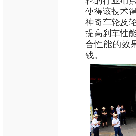
轮的行业痛
使得该技术得
神奇车轮及
提高刹车性
合性能的效
钱。