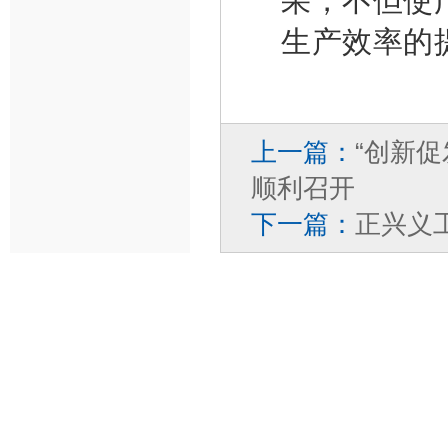
果，不但使
生产效率的
上一篇：
“创新促
顺利召开
下一篇：
正兴义