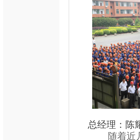
总经理：陈
随着近几