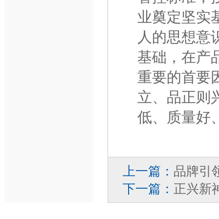
业奠定坚实
人的思想意
基础，在产
重要的首要
立、品正则
低、质量好
上一篇：
品牌引
下一篇：
正兴新