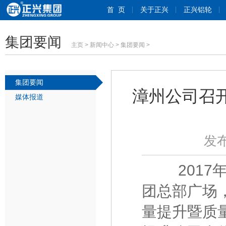
首 页
关于正兴
正兴铝轮
集团要闻
主页
>
新闻中心
>
集团要闻
>
集团要闻
漳州公司召开
媒体报道
发布
2017年
团总部广场，
量提升暨质