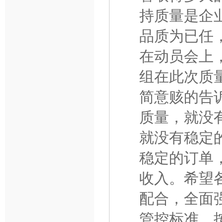
持质量是企
品质为已任
在动员会上
组在此次质
简意赅的告
质量，就没
就没有稳定
稳定的订单
收入。希望
配合，全面
管控标准，