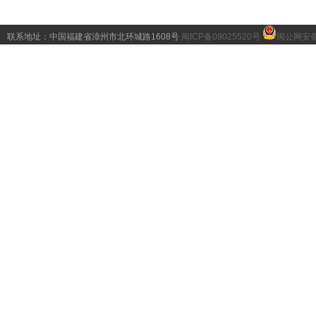
联系地址：中国福建省漳州市北环城路1608号
闽ICP备09025520号
闽公网安备 