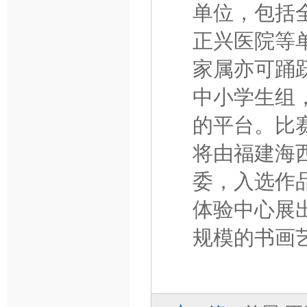
单位，包括
正兴医院等
家属亦可踊
中小学生组
的平台。比
将由福建海
委，入选作
体验中心展
规模的书画