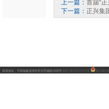
上一篇：
首届“
下一篇：
正兴集
联系地址：中国福建省漳州市北环城路1608号
闽ICP备09025520号
闽公网安备 