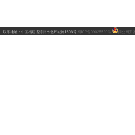
联系地址：中国福建省漳州市北环城路1608号
闽ICP备09025520号
闽公网安备 